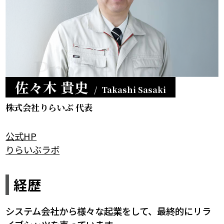
プライバシーポリシー
Profile
特定商取引法に基づく表記
佐々木 貴史
Takashi Sasaki
サイトマップ
株式会社りらいぶ 代表
公式HP
りらいぶラボ
経歴
システム会社から様々な起業をして、最終的にリラ