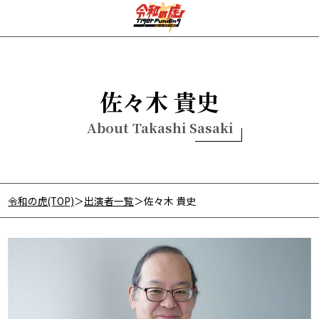
佐々木 貴史
About Takashi Sasaki
令和の虎公式TOP
出演者一覧
令和の虎(TOP)
出演者一覧
佐々木 貴史
令和の虎経済新聞
主宰 挨拶