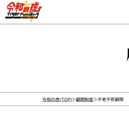
令和の虎(TOP)
顧問制度
不老不死顧問