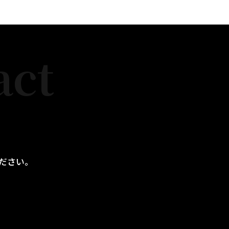
act
ださい。