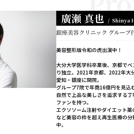
Pro
廣瀬 真也
Shinya 
銀座美容クリニック グループ代
美容整形版令和の虎出演中！
大分大学医学科卒業後、京都でベ
り独立。2021年京都、2022年大
愛知・銀座に開院。
グループ7院で年商16億円を見込
自然で上品な美しさを追求する丁
ファンを持つ。
エクソソーム注射やダイエット薬
など美容の枠を超え再生医療の分
中。