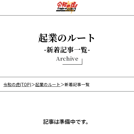
起業のルート
新着記事一覧
Archive
令和の虎公式TOP
出演者一覧
令和の虎(TOP)
起業のルート
新着記事一覧
令和の虎経済新聞
記事は準備中です。
主宰 挨拶